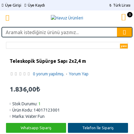
Üye Girişi
Üye Kaydı
₺
Türk Lirası
0
yeni
Teleskopik Süpürge Sapı 2x2,4 m
0 yorum yapılmış.
-
Yorum Yap
1.836,00₺
Stok Durumu:
1
Ürün Kodu:
14017123001
Marka:
Water Fun
Whatsapp Sipariş
Telefon İle Sipariş