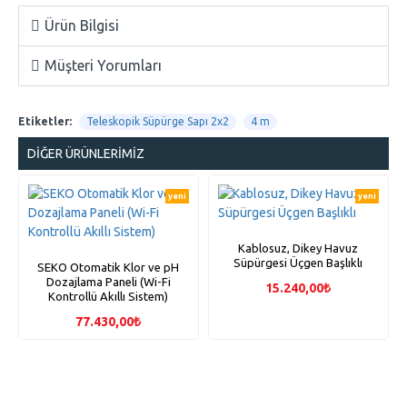
Ürün Bilgisi
Müşteri Yorumları
Etiketler:
Teleskopik Süpürge Sapı 2x2
4 m
DIĞER ÜRÜNLERIMIZ
yeni
yeni
Kablosuz, Dikey Havuz
Süpürgesi Üçgen Başlıklı
SEKO Otomatik Klor ve pH
Dozajlama Paneli (Wi-Fi
15.240,00₺
Kontrollü Akıllı Sistem)
77.430,00₺